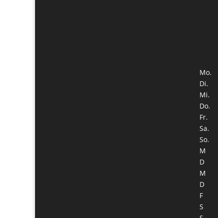
Mo.
Di.
Mi.
Do.
Fr.
Sa.
So.
M
D
M
D
F
S
S