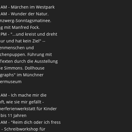
 AM -
Märchen im Westpark
 AM -
Wunder der Natur.
nzwerg-Sonntagsmatinee.
g mit Manfred Fock.
 PM -
"...und kreist und dreht
nur und hat kein Ziel" --
enmenschen und
chenpuppen. Führung mit
-Texten durch die Ausstellung
ie Simmons. Dollhouse
ographs" im Münchner
termuseum
 AM -
Ich mache mir die
t, wie sie mir gefällt -
rferienwerkstatt für Kinder
 bis 11 Jahren
 AM -
"Reim dich oder ich fress
" - Schreibworkshop für