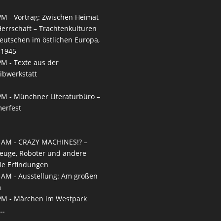
PM -
Vortrag: Zwischen Heimat
errschaft – Trachtenkulturen
eutschen im östlichen Europa,
–1945
PM -
Texte aus der
ibwerkstatt
PM -
Münchner Literaturbüro –
erfest
 AM -
CRAZY MACHINES!? –
euge, Roboter und andere
le Erfindungen
 AM -
Ausstellung: Am großen
m
PM -
Märchen im Westpark
..