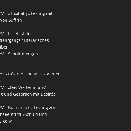
PM -
»Toxibaby« Lesung mit
von Suffrin
PM -
Lesefest des
slehrgangs "Literarisches
iben"
PM -
Schnittmengen
PM -
Désirée Opela: Das Wetter
s
PM -
„Das Wetter in uns“:
g und Gespräch mit Désirée
a
PM -
Kulinarische Lesung zum
nsee-Krimi »Schuld und
eigen«
..