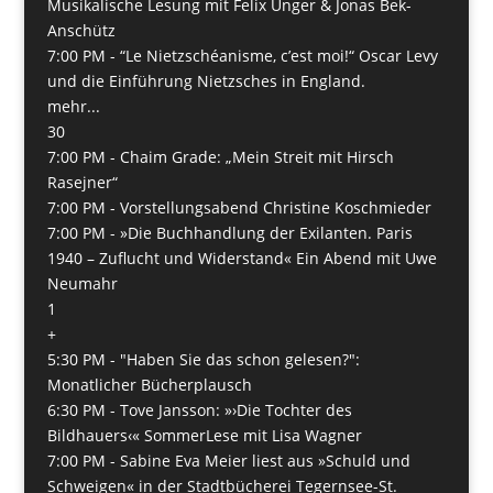
Musikalische Lesung mit Felix Unger & Jonas Bek-
Anschütz
7:00 PM -
“Le Nietzschéanisme, c’est moi!“ Oscar Levy
und die Einführung Nietzsches in England.
mehr...
30
7:00 PM -
Chaim Grade: „Mein Streit mit Hirsch
Rasejner“
7:00 PM -
Vorstellungsabend Christine Koschmieder
7:00 PM -
»Die Buchhandlung der Exilanten. Paris
1940 – Zuflucht und Widerstand« Ein Abend mit Uwe
Neumahr
1
+
5:30 PM -
"Haben Sie das schon gelesen?":
Monatlicher Bücherplausch
6:30 PM -
Tove Jansson: »›Die Tochter des
Bildhauers‹« SommerLese mit Lisa Wagner
7:00 PM -
Sabine Eva Meier liest aus »Schuld und
Schweigen« in der Stadtbücherei Tegernsee-St.