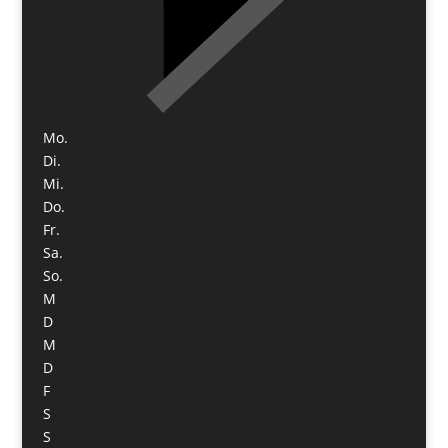
Mo.
Di.
Mi.
Do.
Fr.
Sa.
So.
M
D
M
D
F
S
S