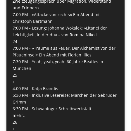
Zweitzeugengespräch über Migration, Widerstand
und Erinnern
7:00 PM -
»Attacke von rechts« Ein Abend mit
Christoph Bartmann
7:00 PM -
Lesung: Johanna Wokalek: »Litanei der
Leichtigkeit, in der du« – von Romina Nikoli
24
7:00 PM -
»Träume aus Feuer. Der Alchemist von der
Pfaueninsel« Ein Abend mit Florian Illies
7:30 PM -
Yeah, yeah, yeah: 60 Jahre Beatles in
München
25
+
4:00 PM -
Katja Brandis
5:30 PM -
Inklusive Lesereise: Märchen der Gebrüder
Grimm
6:30 PM -
Schwabinger Schreibwerkstatt
mehr...
26
+