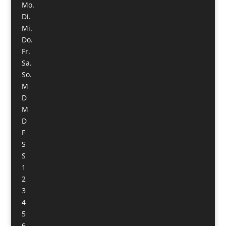
Mo.
Di.
Mi.
Do.
Fr.
Sa.
So.
M
D
M
D
F
S
S
1
2
3
4
5
6