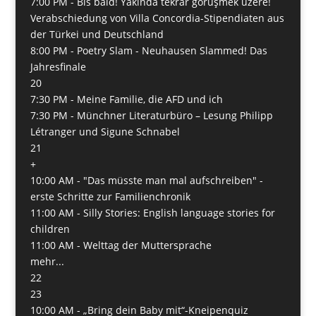
7:00 PM -
Bis bald! Yakında tekrar görüşmek üzere!
Verabschiedung von Villa Concordia-Stipendiaten aus
der Türkei und Deutschland
8:00 PM -
Poetry Slam - Neuhausen Slammed! Das
Jahresfinale
20
7:30 PM -
Meine Familie, die AFD und ich
7:30 PM -
Münchner Literaturbüro – Lesung Philipp
Létranger und Sigune Schnabel
21
+
10:00 AM -
"Das müsste man mal aufschreiben" -
erste Schritte zur Familienchronik
11:00 AM -
Silly Stories: English language stories for
children
11:00 AM -
Welttag der Muttersprache
mehr...
22
23
10:00 AM -
„Bring dein Baby mit“-Kneipenquiz