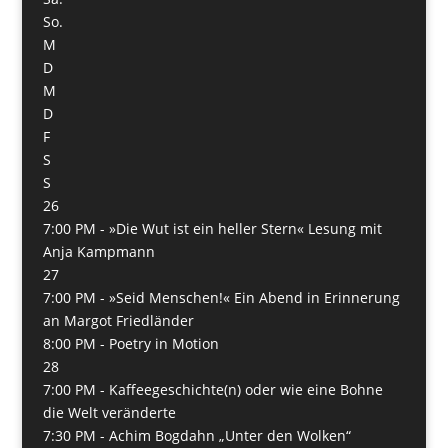
So.
M
D
M
D
F
S
S
26
7:00 PM -
»Die Wut ist ein heller Stern« Lesung mit
Anja Kampmann
27
7:00 PM -
»Seid Menschen!« Ein Abend in Erinnerung
an Margot Friedländer
8:00 PM -
Poetry in Motion
28
7:00 PM -
Kaffeegeschichte(n) oder wie eine Bohne
die Welt veränderte
7:30 PM -
Achim Bogdahn „Unter den Wolken“