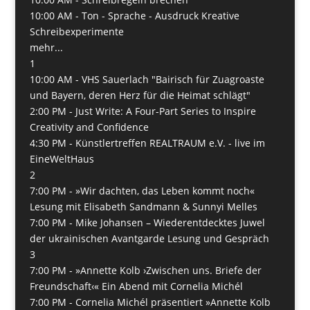
10:00 AM -
Ton - Sprache - Ausdruck Kreative
Schreibexperimente
mehr...
1
10:00 AM -
VHS Sauerlach "Bairisch für Zuagroaste
und Bayern, deren Herz für die Heimat schlägt"
2:00 PM -
Just Write: A Four-Part Series to Inspire
Creativity and Confidence
4:30 PM -
Künstlertreffen REALTRAUM e.V. - live im
EineWeltHaus
2
7:00 PM -
»Wir dachten, das Leben kommt noch«
Lesung mit Elisabeth Sandmann & Sunnyi Melles
7:00 PM -
Mike Johansen – Wiederentdecktes Juwel
der ukrainischen Avantgarde Lesung und Gespräch
3
7:00 PM -
»Annette Kolb ›Zwischen uns. Briefe der
Freundschaft‹« Ein Abend mit Cornelia Michél
7:00 PM -
Cornelia Michél präsentiert »Annette Kolb