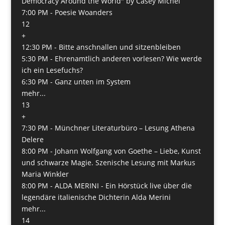
Democracy Around the World" by Casey Michel
7:00 PM -
Poesie Woanders
12
+
12:30 PM -
Bitte anschnallen und sitzenbleiben
5:30 PM -
Ehrenamtlich anderen vorlesen? Wie werde
ich ein Lesefuchs?
6:30 PM -
Ganz unten im System
mehr...
13
+
7:30 PM -
Münchner Literaturbüro – Lesung Athena
Delere
8:00 PM -
Johann Wolfgang von Goethe – Liebe, Kunst
und schwarze Magie. Szenische Lesung mit Markus
Maria Winkler
8:00 PM -
ALDA MERINI - Ein Hörstück live über die
legendäre italienische Dichterin Alda Merini
mehr...
14