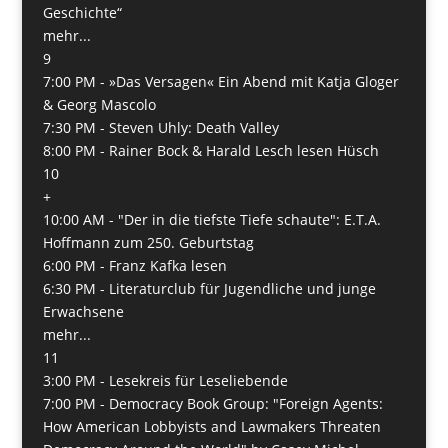
Geschichte“
mehr...
9
7:00 PM -
»Das Versagen« Ein Abend mit Katja Gloger
& Georg Mascolo
7:30 PM -
Steven Uhly: Death Valley
8:00 PM -
Rainer Bock & Harald Lesch lesen Hüsch
10
+
10:00 AM -
"Der in die tiefste Tiefe schaute": E.T.A.
Hoffmann zum 250. Geburtstag
6:00 PM -
Franz Kafka lesen
6:30 PM -
Literaturclub für Jugendliche und junge
Erwachsene
mehr...
11
3:00 PM -
Lesekreis für Leseliebende
7:00 PM -
Democracy Book Group: "Foreign Agents:
How American Lobbyists and Lawmakers Threaten