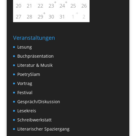
+
+
20
21
22
23
24
25
26
+
+
27
28
29
30
31
1
2
Veranstaltungen
Lesung
Buchpräsentation
Literatur & Musik
PoetrySlam
Vortrag
Festival
Gespräch/Diskussion
Lesekreis
Schreibwerkstatt
Literarischer Spaziergang