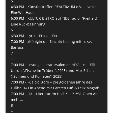
5
4:30 PM -
Künstlertreffen REALTRAUM e.V. - live im
EineWeltHaus
6:00 PM -
KULTUR-BISTRO auf TIDE.radio: "Freiheit!" -
Eine Rückbesinnung
6
6:30 PM -
Lyrik – Prosa – Du
7:00 PM -
»Königin der Nacht« Lesung mit Lukas
Bärfuss
7
+
7:00 PM -
Lesung: Literatursalon im HDO – mit Elli
Unruh („Fische im Trüben“, 2025) und Max Schatz
(„Sonnen und Kometen“, 2025)
7:00 PM -
»Calcio D’oro – Die goldenen Jahre des
Fußballs« Ein Abend mit Carsten Fuß & Felix Magath
7:00 PM -
LIX – Literatur im HochX: LIX #31 Open Air
mehr...
8
+