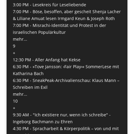
3:00 PM -
Lesekreis für Leseliebende
7:00 PM -
Böse, besoffen, aber gescheit Shenja Lacher
& Liliane Amuat lesen Irmgard Keun & Joseph Roth
7:00 PM -
Misrachi-Identität und Protest in der
israelischen Populärkultur
mehr...
9
+
12:30 PM -
Aller Anfang hat Kekse
6:30 PM -
»Tove Jansson: ›Fair Play‹« SommerLese mit
Katharina Bach
6:30 PM -
SneakPeak-Archivalienschau: Klaus Mann –
Schreiben im Exil
mehr...
10
+
9:30 AM -
"Ich existiere nur, wenn ich schreibe" -
Ingeborg Bachmann zu Ehren
4:30 PM -
Spracharbeit & Körperpolitik – von und mit