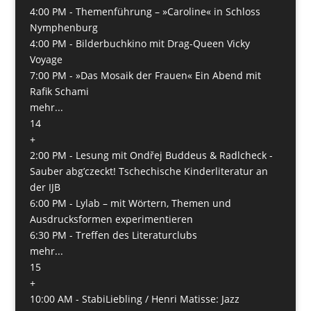
4:00 PM -
Themenführung – »Caroline« in Schloss
Nymphenburg
4:00 PM -
Bilderbuchkino mit Drag-Queen Vicky
Voyage
7:00 PM -
»Das Mosaik der Frauen« Ein Abend mit
Rafik Schami
mehr...
14
+
2:00 PM -
Lesung mit Ondřej Buddeus & Radlcheck -
Sauber abg’czeckt! Tschechische Kinderliteratur an
der IJB
6:00 PM -
Lylab – mit Wörtern, Themen und
Ausdrucksformen experimentieren
6:30 PM -
Treffen des Literaturclubs
mehr...
15
+
10:00 AM -
StabiLiebling / Henri Matisse: Jazz