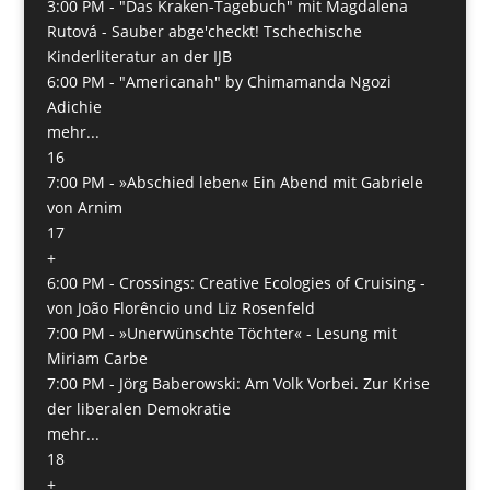
3:00 PM -
"Das Kraken-Tagebuch" mit Magdalena
Rutová - Sauber abge'checkt! Tschechische
Kinderliteratur an der IJB
6:00 PM -
"Americanah" by Chimamanda Ngozi
Adichie
mehr...
16
7:00 PM -
»Abschied leben« Ein Abend mit Gabriele
von Arnim
17
+
6:00 PM -
Crossings: Creative Ecologies of Cruising -
von João Florêncio und Liz Rosenfeld
7:00 PM -
»Unerwünschte Töchter« - Lesung mit
Miriam Carbe
7:00 PM -
Jörg Baberowski: Am Volk Vorbei. Zur Krise
der liberalen Demokratie
mehr...
18
+