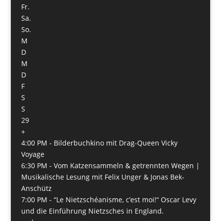
Fr.
Sa.
So.
M
D
M
D
F
S
S
29
+
4:00 PM -
Bilderbuchkino mit Drag-Queen Vicky
Voyage
6:30 PM -
Vom Katzensammeln & getrennten Wegen |
Musikalische Lesung mit Felix Unger & Jonas Bek-
Anschütz
7:00 PM -
“Le Nietzschéanisme, c’est moi!“ Oscar Levy
und die Einführung Nietzsches in England.