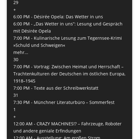
29
+
6:00 PM -
Désirée Opela: Das Wetter in uns
6:00 PM -
„Das Wetter in uns“: Lesung und Gespräch
mit Désirée Opela
7:00 PM -
Kulinarische Lesung zum Tegernsee-Krimi
»Schuld und Schweigen«
mehr...
30
7:00 PM -
Vortrag: Zwischen Heimat und Herrschaft –
Trachtenkulturen der Deutschen im östlichen Europa,
1918–1945
7:00 PM -
Texte aus der Schreibwerkstatt
31
7:30 PM -
Münchner Literaturbüro – Sommerfest
1
+
12:00 AM -
CRAZY MACHINES!? – Fahrzeuge, Roboter
und andere geniale Erfindungen
12:00 AM -
Ausstellung: Am großen Strom