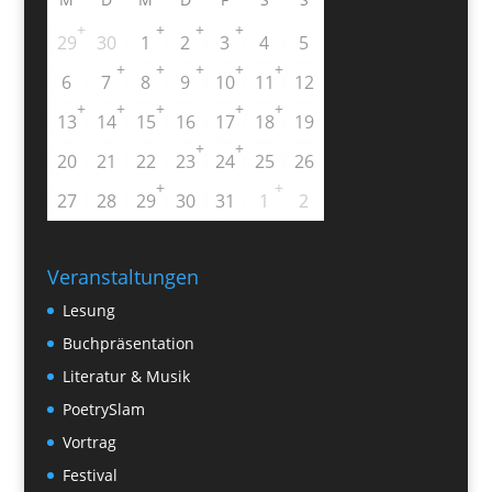
+
+
+
+
29
30
1
2
3
4
5
+
+
+
+
+
6
7
8
9
10
11
12
+
+
+
+
+
13
14
15
16
17
18
19
+
+
20
21
22
23
24
25
26
+
+
27
28
29
30
31
1
2
Veranstaltungen
Lesung
Buchpräsentation
Literatur & Musik
PoetrySlam
Vortrag
Festival