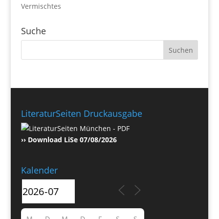
Vermischtes
Suche
LiteraturSeiten Druckausgabe
›› Download LiSe 07/08/2026
Kalender
M
D
M
D
F
S
S