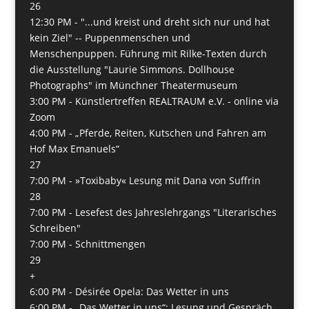
26
12:30 PM -
"...und kreist und dreht sich nur und hat
kein Ziel" -- Puppenmenschen und
Menschenpuppen. Führung mit Rilke-Texten durch
die Ausstellung "Laurie Simmons. Dollhouse
Photographs" im Münchner Theatermuseum
3:00 PM -
Künstlertreffen REALTRAUM e.V. - online via
Zoom
4:00 PM -
„Pferde, Reiten, Kutschen und Fahren am
Hof Max Emanuels“
27
7:00 PM -
»Toxibaby« Lesung mit Dana von Suffrin
28
7:00 PM -
Lesefest des Jahreslehrgangs "Literarisches
Schreiben"
7:00 PM -
Schnittmengen
29
+
6:00 PM -
Désirée Opela: Das Wetter in uns
6:00 PM -
„Das Wetter in uns“: Lesung und Gespräch