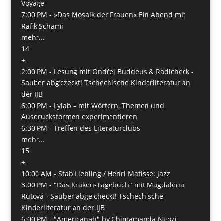
Voyage
7:00 PM -
»Das Mosaik der Frauen« Ein Abend mit
Rafik Schami
mehr...
14
+
2:00 PM -
Lesung mit Ondřej Buddeus & Radlcheck -
Sauber abg’czeckt! Tschechische Kinderliteratur an
der IJB
6:00 PM -
Lylab – mit Wörtern, Themen und
Ausdrucksformen experimentieren
6:30 PM -
Treffen des Literaturclubs
mehr...
15
+
10:00 AM -
StabiLiebling / Henri Matisse: Jazz
3:00 PM -
"Das Kraken-Tagebuch" mit Magdalena
Rutová - Sauber abge'checkt! Tschechische
Kinderliteratur an der IJB
6:00 PM -
"Americanah" by Chimamanda Ngozi