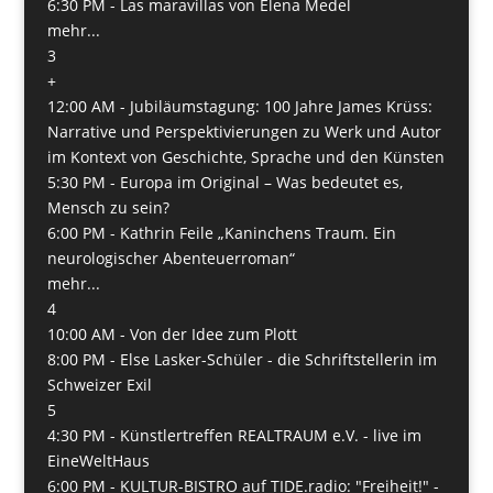
6:30 PM -
Las maravillas von Elena Medel
mehr...
3
+
12:00 AM -
Jubiläumstagung: 100 Jahre James Krüss:
Narrative und Perspektivierungen zu Werk und Autor
im Kontext von Geschichte, Sprache und den Künsten
5:30 PM -
Europa im Original – Was bedeutet es,
Mensch zu sein?
6:00 PM -
Kathrin Feile „Kaninchens Traum. Ein
neurologischer Abenteuerroman“
mehr...
4
10:00 AM -
Von der Idee zum Plott
8:00 PM -
Else Lasker-Schüler - die Schriftstellerin im
Schweizer Exil
5
4:30 PM -
Künstlertreffen REALTRAUM e.V. - live im
EineWeltHaus
6:00 PM -
KULTUR-BISTRO auf TIDE.radio: "Freiheit!" -