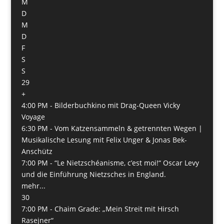
M
D
M
D
F
S
S
29
+
4:00 PM -
Bilderbuchkino mit Drag-Queen Vicky
Voyage
6:30 PM -
Vom Katzensammeln & getrennten Wegen |
Musikalische Lesung mit Felix Unger & Jonas Bek-
Anschütz
7:00 PM -
“Le Nietzschéanisme, c’est moi!“ Oscar Levy
und die Einführung Nietzsches in England.
mehr...
30
7:00 PM -
Chaim Grade: „Mein Streit mit Hirsch
Rasejner“