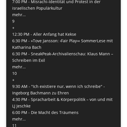
7:00 PM -
Misrachi-Identität und Protest in der
israelischen Populärkultur
mehr...
9
+
12:30 PM -
Aller Anfang hat Kekse
6:30 PM -
»Tove Jansson: ›Fair Play‹« SommerLese mit
Katharina Bach
6:30 PM -
SneakPeak-Archivalienschau: Klaus Mann –
Schreiben im Exil
mehr...
10
+
9:30 AM -
"Ich existiere nur, wenn ich schreibe" -
Ingeborg Bachmann zu Ehren
4:30 PM -
Spracharbeit & Körperpolitik – von und mit
LJ Jeschke
6:00 PM -
Die Macht des Träumens
mehr...
11