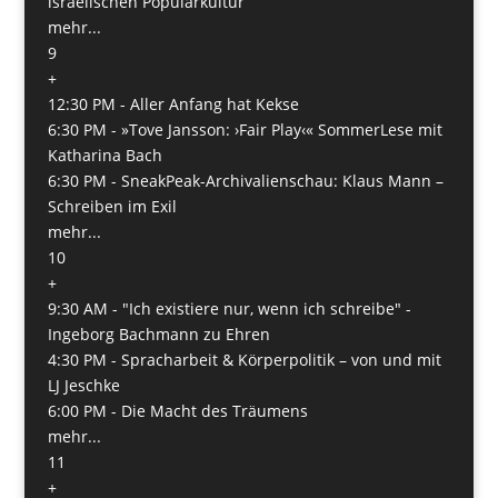
israelischen Populärkultur
mehr...
9
+
12:30 PM -
Aller Anfang hat Kekse
6:30 PM -
»Tove Jansson: ›Fair Play‹« SommerLese mit
Katharina Bach
6:30 PM -
SneakPeak-Archivalienschau: Klaus Mann –
Schreiben im Exil
mehr...
10
+
9:30 AM -
"Ich existiere nur, wenn ich schreibe" -
Ingeborg Bachmann zu Ehren
4:30 PM -
Spracharbeit & Körperpolitik – von und mit
LJ Jeschke
6:00 PM -
Die Macht des Träumens
mehr...
11
+