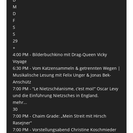
M
D
F
S
S
29
+
4:00 PM -
Bilderbuchkino mit Drag-Queen Vicky
Voyage
6:30 PM -
Vom Katzensammeln & getrennten Wegen |
Musikalische Lesung mit Felix Unger & Jonas Bek-
Anschütz
7:00 PM -
“Le Nietzschéanisme, c’est moi!“ Oscar Levy
und die Einführung Nietzsches in England.
mehr...
30
7:00 PM -
Chaim Grade: „Mein Streit mit Hirsch
Rasejner“
7:00 PM -
Vorstellungsabend Christine Koschmieder