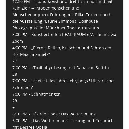
12:30 PM -
"...und kreist und dreht sich nur und hat
kein Ziel" -- Puppenmenschen und
Menschenpuppen. Führung mit Rilke-Texten durch
die Ausstellung "Laurie Simmons. Dollhouse
Photographs" im Münchner Theatermuseum
3:00 PM -
Künstlertreffen REALTRAUM e.V. - online via
Zoom
4:00 PM -
„Pferde, Reiten, Kutschen und Fahren am
Hof Max Emanuels“
27
7:00 PM -
»Toxibaby« Lesung mit Dana von Suffrin
28
7:00 PM -
Lesefest des Jahreslehrgangs "Literarisches
Schreiben"
7:00 PM -
Schnittmengen
29
+
6:00 PM -
Désirée Opela: Das Wetter in uns
6:00 PM -
„Das Wetter in uns“: Lesung und Gespräch
mit Désirée Opela