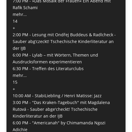
7:00 PM -
»Das Mosaik der Frauen« Ein Abend mit
Rafik Schami
mehr...
14
+
2:00 PM -
Lesung mit Ondřej Buddeus & Radlcheck -
Sauber abg’czeckt! Tschechische Kinderliteratur an
der IJB
6:00 PM -
Lylab – mit Wörtern, Themen und
Ausdrucksformen experimentieren
6:30 PM -
Treffen des Literaturclubs
mehr...
15
+
10:00 AM -
StabiLiebling / Henri Matisse: Jazz
3:00 PM -
"Das Kraken-Tagebuch" mit Magdalena
Rutová - Sauber abge'checkt! Tschechische
Kinderliteratur an der IJB
6:00 PM -
"Americanah" by Chimamanda Ngozi
Adichie