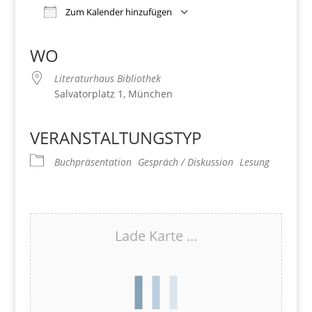
Zum Kalender hinzufügen
Download ICS
Google Kalender
iCalendar
Office 365
Outlook Live
WO
Literaturhaus Bibliothek
Salvatorplatz 1, München
VERANSTALTUNGSTYP
Buchpräsentation
Gespräch / Diskussion
Lesung
Lade Karte ...