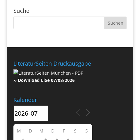
Suche
LiteraturSeiten Druckausgabe
›› Download LiSe 07/08/2026
Kalender
M
D
M
D
F
S
S
+
+
+
+