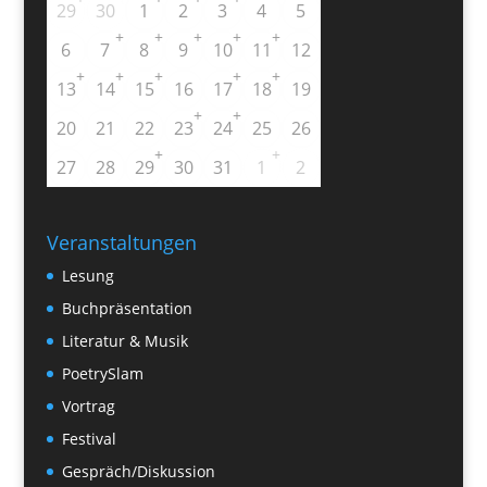
29
30
1
2
3
4
5
+
+
+
+
+
6
7
8
9
10
11
12
+
+
+
+
+
13
14
15
16
17
18
19
+
+
20
21
22
23
24
25
26
+
+
27
28
29
30
31
1
2
Veranstaltungen
Lesung
Buchpräsentation
Literatur & Musik
PoetrySlam
Vortrag
Festival
Gespräch/Diskussion