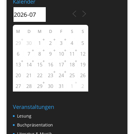
Kalender
M
D
M
D
F
S
S
+
+
+
+
29
30
1
2
3
4
5
+
+
+
+
+
6
7
8
9
10
11
12
+
+
+
+
+
13
14
15
16
17
18
19
+
+
20
21
22
23
24
25
26
+
+
27
28
29
30
31
1
2
Veranstaltungen
Lesung
Buchpräsentation
Literatur & Musik