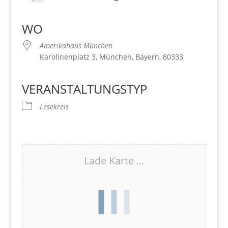
Download ICS
Google Kalender
iCalendar
Office 365
Outlook Live
WO
Amerikahaus München
Karolinenplatz 3, München, Bayern, 80333
VERANSTALTUNGSTYP
Lesekreis
Lade Karte ...