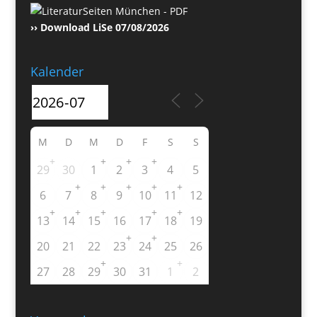
›› Download LiSe 07/08/2026
Kalender
M
D
M
D
F
S
S
+
+
+
+
29
30
1
2
3
4
5
+
+
+
+
+
6
7
8
9
10
11
12
+
+
+
+
+
13
14
15
16
17
18
19
+
+
20
21
22
23
24
25
26
+
+
27
28
29
30
31
1
2