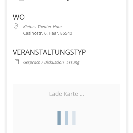
Download ICS
Google Kalender
iCalendar
Office 365
Outlook Live
WO
Kleines Theater Haar
Casinostr. 6, Haar, 85540
VERANSTALTUNGSTYP
Gespräch / Diskussion
Lesung
Lade Karte ...