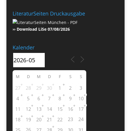
LiteraturSeiten Druckausgabe
›› Download LiSe 07/08/2026
Kalender
M
D
M
D
F
S
S
+
+
+
+
+
27
28
29
30
1
2
3
+
+
+
+
+
+
+
4
5
6
7
8
9
10
+
+
+
+
+
11
12
13
14
15
16
17
+
+
+
+
23
24
18
19
20
21
22
+
26
25
27
28
29
30
31